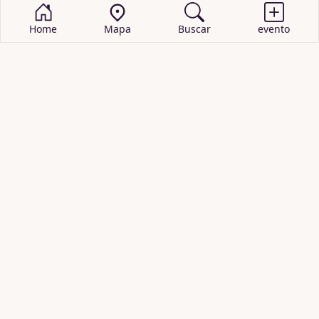
Home
Mapa
Buscar
evento
BUSCAR EVENTOS
obras de teatro
cartelera de teatro
recitales