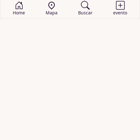
Home
Mapa
Buscar
evento
BUSCAR EVENTOS
obras de teatro
cartelera de teatro
recitales