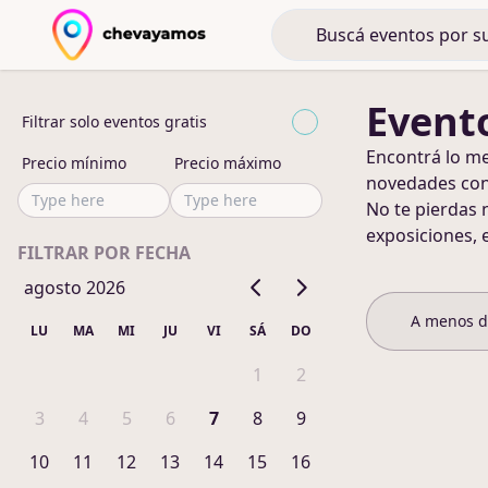
Event
Filtrar solo eventos gratis
Encontrá lo m
Precio mínimo
Precio máximo
novedades co
No te pierdas 
exposiciones, 
FILTRAR POR FECHA
agosto 2026
A menos 
LU
MA
MI
JU
VI
SÁ
DO
1
2
3
4
5
6
7
8
9
10
11
12
13
14
15
16