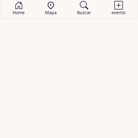
Home
Mapa
Buscar
evento
BUSCAR EVENTOS
obras de teatro
cartelera de teatro
recitales