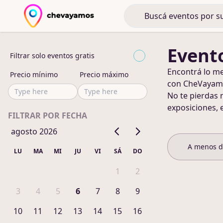
Evento
Filtrar solo eventos gratis
Encontrá lo m
Precio mínimo
Precio máximo
con CheVayam
No te pierdas 
exposiciones, 
FILTRAR POR FECHA
agosto 2026
A menos 
LU
MA
MI
JU
VI
SÁ
DO
1
2
3
4
5
6
7
8
9
10
11
12
13
14
15
16