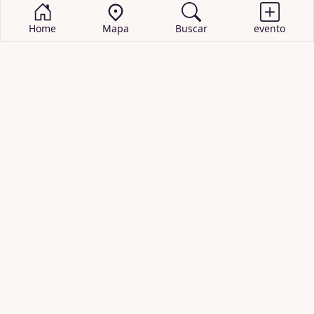
Home
Mapa
Buscar
evento
BUSCAR EVENTOS
obras de teatro
cartelera de teatro
recitales