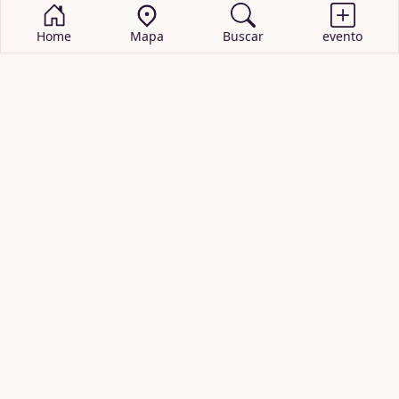
Home
Mapa
Buscar
evento
BUSCAR EVENTOS
obras de teatro
cartelera de teatro
recitales