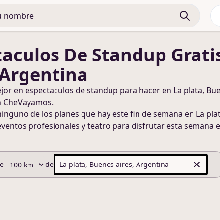
taculos De Standup
Grati
 Argentina
ejor en
espectaculos de standup
para hacer
en La plata, Bu
n CheVayamos.
ninguno de los planes que hay este fin de semana
en La pla
eventos profesionales y teatro para disfrutar esta semana
e
de
de
La plata, Buenos aires, Argentina