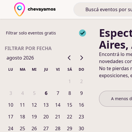
Espec
Filtrar solo eventos gratis
Aires,
FILTRAR POR FECHA
Encontrá lo m
agosto 2026
novedades co
No te pierdas 
LU
MA
MI
JU
VI
SÁ
DO
exposiciones, 
1
2
3
4
5
6
7
8
9
A menos 
10
11
12
13
14
15
16
17
18
19
20
21
22
23
24
25
26
27
28
29
30