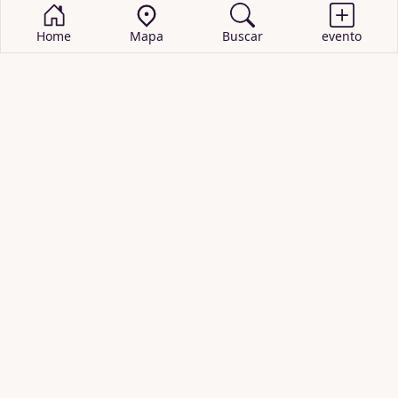
Home
Mapa
Buscar
evento
BUSCAR EVENTOS
obras de teatro
cartelera de teatro
recitales