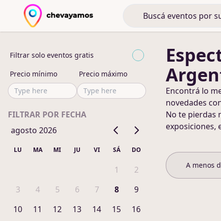
Espec
Filtrar solo eventos gratis
Argen
Precio mínimo
Precio máximo
Encontrá lo m
novedades co
FILTRAR POR FECHA
No te pierdas 
exposiciones, 
agosto 2026
LU
MA
MI
JU
VI
SÁ
DO
A menos 
1
2
3
4
5
6
7
8
9
10
11
12
13
14
15
16