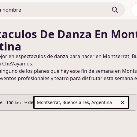
taculos De Danza
En Mont
tina
ejor en
espectaculos de danza
para hacer
en Montserrat, Bu
n CheVayamos.
ninguno de los planes que hay este fin de semana
en Montse
eventos profesionales y teatro para disfrutar esta semana
e
de
de
Montserrat, Buenos aires, Argentina