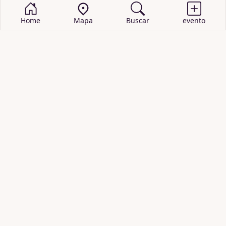
Home
Mapa
Buscar
evento
BUSCAR EVENTOS
obras de teatro
cartelera de teatro
recitales