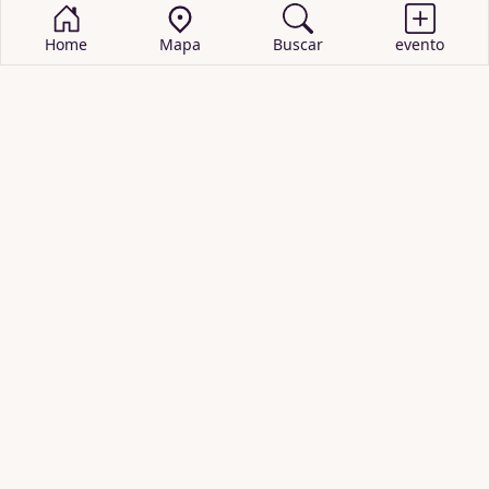
Home
Mapa
Buscar
evento
BUSCAR EVENTOS
obras de teatro
cartelera de teatro
recitales