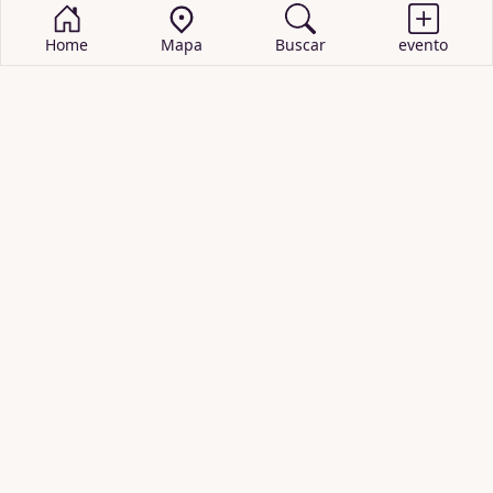
Home
Mapa
Buscar
evento
BUSCAR EVENTOS
obras de teatro
cartelera de teatro
recitales