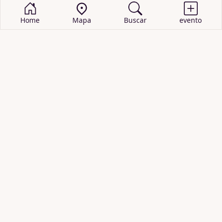
Home
Mapa
Buscar
evento
BUSCAR EVENTOS
obras de teatro
cartelera de teatro
recitales