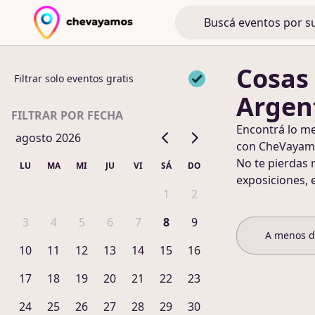
Cosas
Filtrar solo eventos gratis
Argen
FILTRAR POR FECHA
Encontrá lo m
agosto 2026
con CheVayam
No te pierdas 
LU
MA
MI
JU
VI
SÁ
DO
exposiciones, 
1
2
3
4
5
6
7
8
9
A menos 
10
11
12
13
14
15
16
17
18
19
20
21
22
23
24
25
26
27
28
29
30