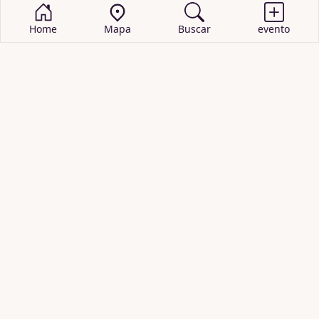
Home
Mapa
Buscar
evento
BUSCAR EVENTOS
obras de teatro
cartelera de teatro
recitales