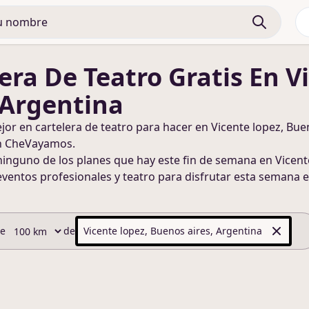
era De Teatro
Gratis
En V
 Argentina
ejor en
cartelera de teatro
para hacer
en Vicente lopez, Bue
n CheVayamos.
ninguno de los planes que hay este fin de semana
en Vicent
eventos profesionales y teatro para disfrutar esta semana
e
de
de
Vicente lopez, Buenos aires, Argentina