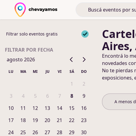
Cartel
Filtrar solo eventos gratis
Aires,
FILTRAR POR FECHA
Encontrá lo m
agosto 2026
novedades co
No te pierdas 
LU
MA
MI
JU
VI
SÁ
DO
exposiciones, 
1
2
3
4
5
6
7
8
9
A menos 
10
11
12
13
14
15
16
17
18
19
20
21
22
23
24
25
26
27
28
29
30