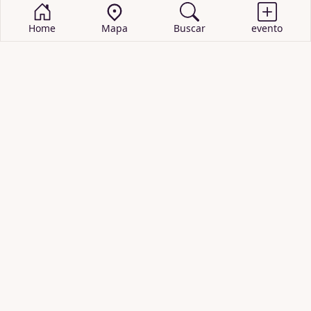
Home
Mapa
Buscar
evento
BUSCAR EVENTOS
obras de teatro
cartelera de teatro
recitales