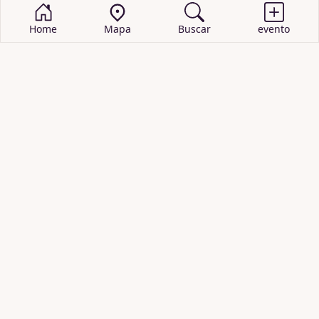
Home
Mapa
Buscar
evento
BUSCAR EVENTOS
obras de teatro
cartelera de teatro
recitales