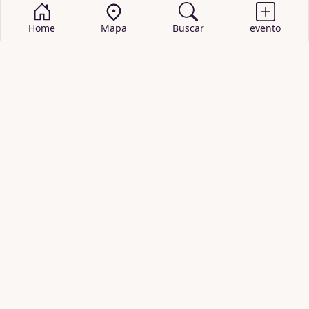
Home
Mapa
Buscar
evento
BUSCAR EVENTOS
obras de teatro
cartelera de teatro
recitales