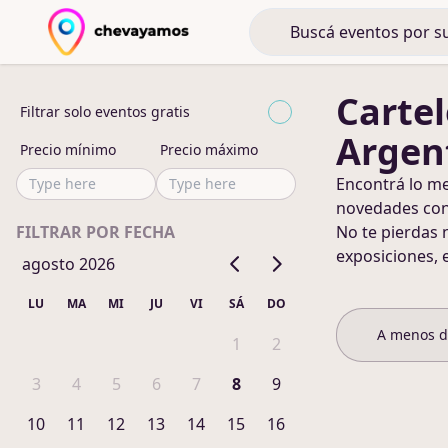
Cartel
Filtrar solo eventos gratis
Argen
Precio mínimo
Precio máximo
Encontrá lo m
novedades co
FILTRAR POR FECHA
No te pierdas 
exposiciones, 
agosto 2026
LU
MA
MI
JU
VI
SÁ
DO
A menos 
1
2
3
4
5
6
7
8
9
10
11
12
13
14
15
16