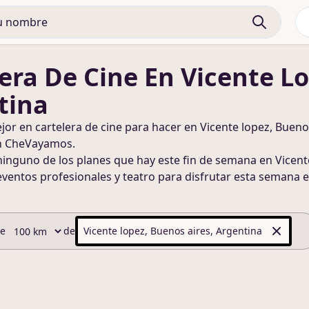
era De Cine
En Vicente Lo
tina
ejor en
cartelera de cine
para hacer
en Vicente lopez, Bueno
n CheVayamos.
ninguno de los planes que hay este fin de semana
en Vicent
eventos profesionales y teatro para disfrutar esta semana
e
de
de
Vicente lopez, Buenos aires, Argentina