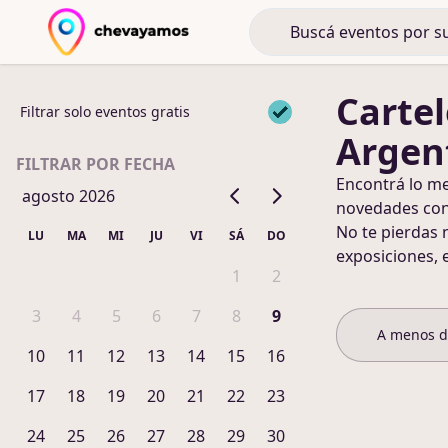
Cartel
Filtrar solo eventos gratis
Argen
FILTRAR POR FECHA
Encontrá lo m
agosto 2026
novedades co
No te pierdas 
LU
MA
MI
JU
VI
SÁ
DO
exposiciones, 
1
2
3
4
5
6
7
8
9
A menos 
10
11
12
13
14
15
16
17
18
19
20
21
22
23
24
25
26
27
28
29
30