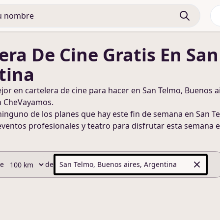
era De Cine
Gratis
En San
tina
ejor en
cartelera de cine
para hacer
en San Telmo, Buenos ai
n CheVayamos.
ninguno de los planes que hay este fin de semana
en San Te
eventos profesionales y teatro para disfrutar esta semana
e
de
de
San Telmo, Buenos aires, Argentina