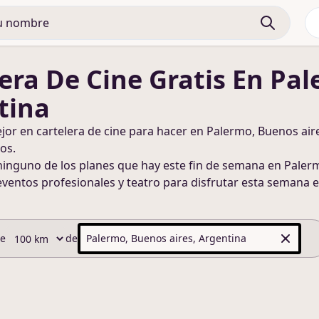
era De Cine
Gratis
En Pal
tina
ejor en
cartelera de cine
para hacer
en Palermo, Buenos aire
os.
ninguno de los planes que hay este fin de semana
en Palerm
eventos profesionales y teatro para disfrutar esta semana
e
de
de
Palermo, Buenos aires, Argentina