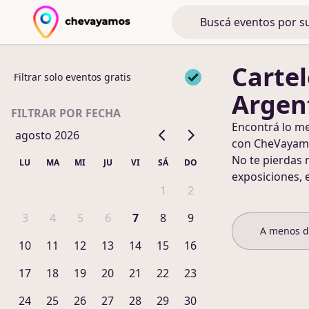
Cartel
Filtrar solo eventos gratis
Argen
FILTRAR POR FECHA
Encontrá lo m
agosto 2026
con CheVayam
No te pierdas 
LU
MA
MI
JU
VI
SÁ
DO
exposiciones, 
1
2
3
4
5
6
7
8
9
A menos 
10
11
12
13
14
15
16
17
18
19
20
21
22
23
24
25
26
27
28
29
30