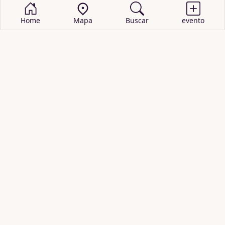
Home
Mapa
Buscar
evento
BUSCAR EVENTOS
obras de teatro
cartelera de teatro
recitales