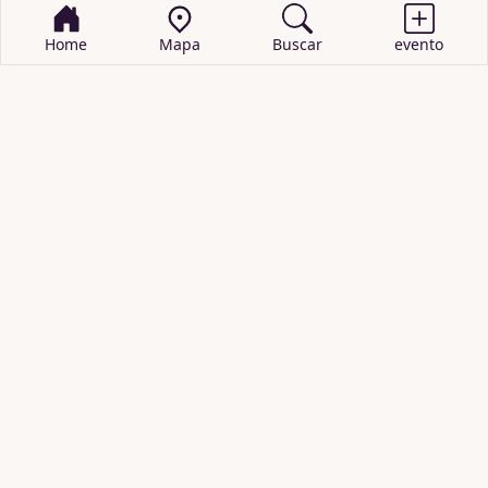
Home
Mapa
Buscar
evento
BUSCAR EVENTOS
obras de teatro
cartelera de teatro
recitales